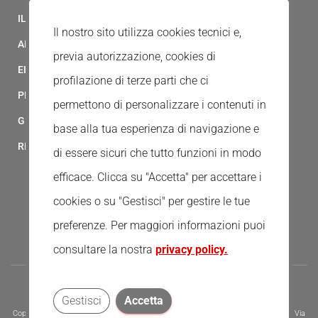
IL MODELLO 231 DELLA CROCE ROSSA ITALIANA
Il nostro sito utilizza cookies tecnici e,
ALBO FORNITORI
previa autorizzazione, cookies di
ELENCO AVVOCATI
profilazione di terze parti che ci
PRIVACY
permettono di personalizzare i contenuti in
GESTIONALE GAIA
base alla tua esperienza di navigazione e
RED CLOUD
di essere sicuri che tutto funzioni in modo
efficace. Clicca su "Accetta" per accettare i
cookies o su "Gestisci" per gestire le tue
preferenze.
Per maggiori informazioni puoi
consultare la nostra
privacy policy.
Gestisci
Accetta
Copyright © 2020 - Tutti i diritti riservati - Associazione della Croce Rossa Italiana, Via