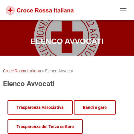
Salta
Passa
Passa
al
alla
al
NAVIG
contenuto
navigazione
footer
ELENCO AVVOCATI
Croce Rossa Italiana
>
Elenco Avvocati
Elenco Avvocati
Trasparenza Associativa
Bandi e gare
Trasparenza del Terzo settore