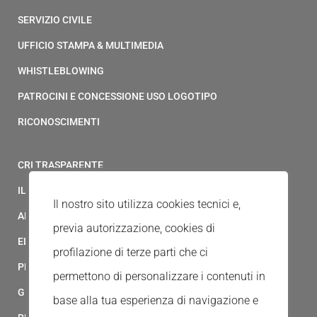
SERVIZIO CIVILE
UFFICIO STAMPA & MULTIMEDIA
WHISTLEBLOWING
PATROCINI E CONCESSIONE USO LOGOTIPO
RICONOSCIMENTI
CRI TRASPARENTE
IL MODELLO 231 DELLA CROCE ROSSA ITALIANA
Il nostro sito utilizza cookies tecnici e,
ALBO FORNITORI
previa autorizzazione, cookies di
ELENCO AVVOCATI
profilazione di terze parti che ci
PRIVACY
permettono di personalizzare i contenuti in
GESTIONALE GAIA
base alla tua esperienza di navigazione e