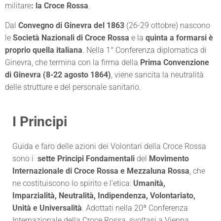
militare
: la Croce Rossa
.
Dal
Convegno di Ginevra del 1863
(26-29 ottobre) nascono
le
Società Nazionali di Croce Rossa
e la
quinta a formarsi è
proprio quella italiana
. Nella 1° Conferenza diplomatica di
Ginevra, che termina con la firma della
Prima Convenzione
di Ginevra (8-22 agosto 1864)
, viene sancita la neutralità
delle strutture e del personale sanitario.
I Principi
Guida e faro delle azioni dei Volontari della Croce Rossa
sono i
sette Principi Fondamentali
del
Movimento
Internazionale di Croce Rossa e Mezzaluna Rossa
, che
ne costituiscono lo spirito e l’etica:
Umanità,
Imparzialità, Neutralità, Indipendenza, Volontariato,
Unità e Universalità
. Adottati nella 20ª Conferenza
Internazionale della Croce Rossa, svoltasi a Vienna