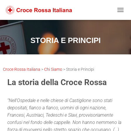
Salta
Passa
Passa
al
alla
al
NAVIG
contenuto
navigazione
footer
STORIA E PRINCIPI
Croce Rossa Italiana
>
Chi Siamo
>
Storia e Principi
La storia della Croce Rossa
“Nell’Ospedale e nelle chiese di Castiglione sono stati
depositati, fianco a fianco, uomini di ogni nazione,
Francesi, Austriaci, Tedeschi e Slavi, provvisoriamente
confusi nel fondo delle cappelle. Non hanno nemmeno la
forza di muoversi nello stretto spazio che occupano. (…)