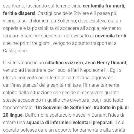
scontrano, lasciando sul terreno circa
centomila fra morti,
feriti e dispersi
. Castiglione delle Stiviere è il paese più
vicino, a sei chilometri da Solferino, dove esisteva già un
ospedale e la possibilità di accedere all’acqua, elemento
fondamentale nel soccorso improvvisato ai
novemila feriti
che, nei primi tre giorni, vengono appunto trasportati a
Castiglione.
Lì si trova anche un
cittadino svizzero
,
Jean
Henry Dunant
,
venuto ad incontrare per i suoi affari Napoleone III. Egli si
ritrova coinvolto nella terribile carneficina, aggravato
dall'”inesistenza” della sanità militare. Rimane talmente
colpito dalla situazione che decide di descrivere quanto
stesse accadendo in quello che diventerà, poi, il suo testo
fondamentale: “
Un Souvenir de Solferino”
,
tradotto in più di
20 lingue
. Dall’orribile spettacolo nasce in Dunant l’idea di
creare una
squadra di infermieri volontari preparati
, il cui
operato potesse dare un apporto fondamentale alla sanità