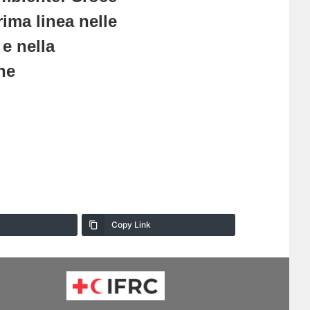
ima linea nelle
e nella
ne
Copy Link