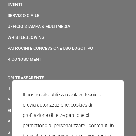
EVENTI
SERVIZIO CIVILE
UFFICIO STAMPA & MULTIMEDIA
WHISTLEBLOWING
PATROCINI E CONCESSIONE USO LOGOTIPO
RICONOSCIMENTI
CRI TRASPARENTE
IL MODELLO 231 DELLA CROCE ROSSA ITALIANA
Il nostro sito utilizza cookies tecnici e,
ALBO FORNITORI
previa autorizzazione, cookies di
ELENCO AVVOCATI
profilazione di terze parti che ci
PRIVACY
permettono di personalizzare i contenuti in
GESTIONALE GAIA
base alla tua esperienza di navigazione e