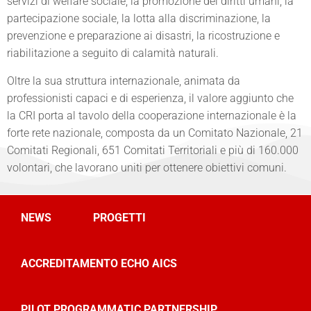
servizi di welfare sociale, la promozione dei diritti umani, la
partecipazione sociale, la lotta alla discriminazione, la
prevenzione e preparazione ai disastri, la ricostruzione e
riabilitazione a seguito di calamità naturali.
Oltre la sua struttura internazionale, animata da
professionisti capaci e di esperienza, il valore aggiunto che
la CRI porta al tavolo della cooperazione internazionale è la
forte rete nazionale, composta da un Comitato Nazionale, 21
Comitati Regionali, 651 Comitati Territoriali e più di 160.000
volontari, che lavorano uniti per ottenere obiettivi comuni.
NEWS
PROGETTI
ACCREDITAMENTO ECHO AICS
PILOT PROGRAMMATIC PARTNERSHIP