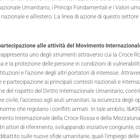
nazionale Umanitario, i Principi Fondamentali e i Valori uma
io nazionale e all’estero. La linea di azione di questo settore
artecipazione alle attività del Movimento Internazional
appresenta uno degli strumenti attraverso cui la Croce 
a e la protezione delle persone in condizioni di vulnerabili
ituzioni e l’azione degli altri portatori di interesse. Attraver
e partecipazione ai principali contesti nazionali e internaz
e del rispetto del Diritto Internazionale Umanitario, contr
 civile, l’accesso agli aiuti umanitari, la sicurezza degli op
e norme che regolano i conflitti armati. In tale ambito, l&#
ento Internazionale della Croce Rossa e della Mezzaluna Ro
i attori di riferimento, sviluppando iniziative congiunte,
ibattito sulle nuove sfide umanitarie, quali l’impiego dell