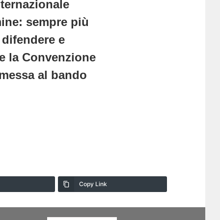
nternazionale
mine: sempre più
 difendere e
e la Convenzione
o messa al bando
Copy Link