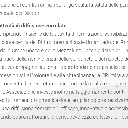
azione ai conflitti armati su larga scala, la tutela delle per
zionale dei Disastri.
tività di diffusione correlate
prende l’insieme delle attività di formazione, sensibilizz
 conoscenza del Diritto Internazionale Umanitario, dei Pr
ella Croce Rossa e della Mezzaluna Rossa e dei valori um
a pace, della non violenza, della solidarietà e del rispetto 
ivi, campagne nazionali, approfondimenti specialistici e in
rofessionisti, ai Volontari e alla cittadinanza, la CRI mira a
consenta di interpretare criticamente la realtà e di agire
. L’Associazione investe inoltre nell’aggiornamento contin
egli strumenti di comunicazione, ampliando progressivame
na diffusione sempre più efficace, innovativa e accessibile
ndo così a rafforzare la consapevolezza collettiva e il c