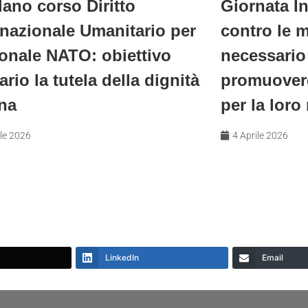
lano corso Diritto
Giornata I
rnazionale Umanitario per
contro le 
onale NATO: obiettivo
necessario
ario la tutela della dignità
promuover
na
per la lor
ile 2026
4 Aprile 2026
LinkedIn
Email