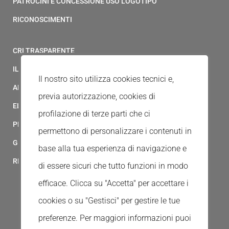
PATROCINI E CONCESSIONE USO LOGOTIPO
RICONOSCIMENTI
CRI TRASPARENTE
IL MODELLO 231 DELLA CROCE ROSSA ITALIANA
Il nostro sito utilizza cookies tecnici e,
ALBO FORNITORI
previa autorizzazione, cookies di
ELENCO AVVOCATI
profilazione di terze parti che ci
PRIVACY
permettono di personalizzare i contenuti in
GESTIONALE GAIA
base alla tua esperienza di navigazione e
RED CLOUD
di essere sicuri che tutto funzioni in modo
efficace. Clicca su "Accetta" per accettare i
cookies o su "Gestisci" per gestire le tue
preferenze.
Per maggiori informazioni puoi