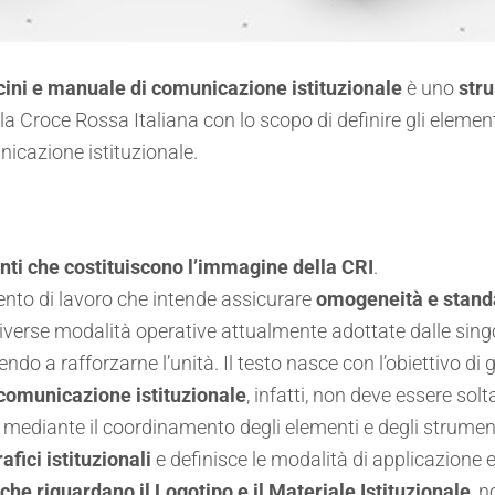
cini e manuale di comunicazione istituzionale
è uno
str
la Croce Rossa Italiana con lo scopo di definire gli elemen
nicazione istituzionale.
menti che costituiscono l’immagine della
CRI
.
mento di lavoro che intende assicurare
omogeneità e standa
verse modalità operative attualmente adottate dalle singole
ndo a rafforzarne l’unità. Il testo
nasce con l’obiettivo di 
comunicazione istituzionale
, infatti, non deve essere solt
 mediante il coordinamento degli elementi e degli strumen
afici istituzionali
e definisce le modalità di applicazione e
che riguardano il Logotipo e il Materiale Istituzionale
, n