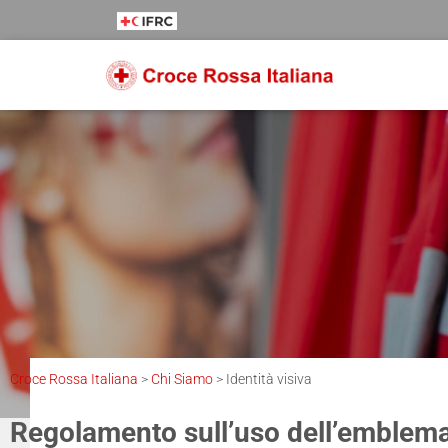
Salta
Passa
Passa
al
alla
al
contenuto
navigazione
footer
Croce Rossa Italiana
>
Chi Siamo
>
Identità visiva
Regolamento sull’uso dell’emblema