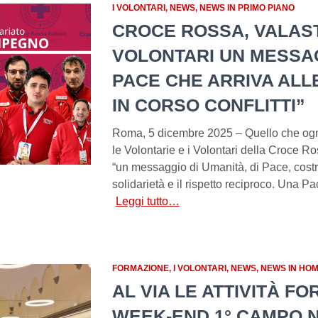
I VOLONTARI
NEWS
NEWS IN PRIMO PIANO
CROCE ROSSA, VALAS
VOLONTARI UN MESSAG
PACE CHE ARRIVA ALL
IN CORSO CONFLITTI”
Roma, 5 dicembre 2025 – Quello che ogni 
le Volontarie e i Volontari della Croce R
“un messaggio di Umanità, di Pace, costrui
solidarietà e il rispetto reciproco. Una Pa
Leggi tutto…
FORMAZIONE
I VOLONTARI
NEWS
NEWS IN HO
AL VIA LE ATTIVITÀ FO
WEEK-END 1° CAMPO N