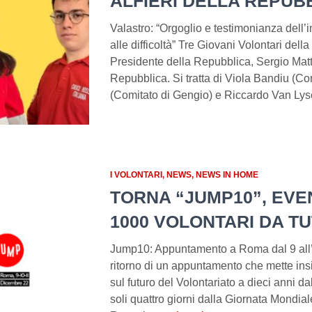
ALFIERI DELLA REPUB
Valastro: “Orgoglio e testimonianza dell
alle difficoltà” Tre Giovani Volontari della
Presidente della Repubblica, Sergio Mattare
Repubblica. Si tratta di Viola Bandiu (C
(Comitato di Gengio) e Riccardo Van Lys
I VOLONTARI
NEWS
NEWS IN HOME
TORNA “JUMP10”, EVE
1000 VOLONTARI DA TU
Jump10: Appuntamento a Roma dal 9 all’
ritorno di un appuntamento che mette insie
sul futuro del Volontariato a dieci anni 
soli quattro giorni dalla Giornata Mondiale,