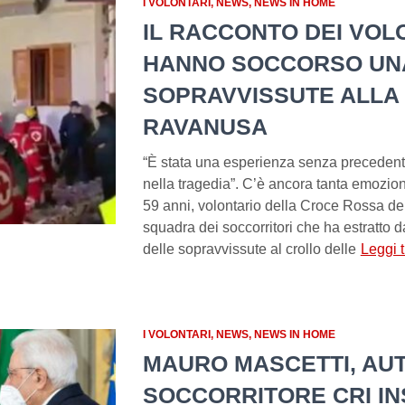
I VOLONTARI
NEWS
NEWS IN HOME
IL RACCONTO DEI VOL
HANNO SOCCORSO UN
SOPRAVVISSUTE ALLA 
RAVANUSA
“È stata una esperienza senza precedenti, 
nella tragedia”. C’è ancora tanta emozio
59 anni, volontario della Croce Rossa del
squadra dei soccorritori che ha estratto
delle sopravvissute al crollo delle
Leggi 
I VOLONTARI
NEWS
NEWS IN HOME
MAURO MASCETTI, AUT
SOCCORRITORE CRI IN