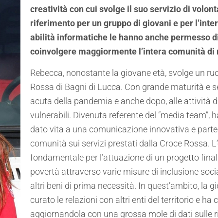
creatività con cui svolge il suo servizio di volo
riferimento per un gruppo di giovani e per l’int
abilità informatiche le hanno anche permesso di
coinvolgere maggiormente l’intera comunità di 
Rebecca, nonostante la giovane età, svolge un ruo
Rossa di Bagni di Lucca. Con grande maturità e se
acuta della pandemia e anche dopo, alle attività di
vulnerabili. Divenuta referente del “media team”, 
dato vita a una comunicazione innovativa e partec
comunità sui servizi prestati dalla Croce Rossa. L’
fondamentale per l’attuazione di un progetto finali
povertà attraverso varie misure di inclusione sociale
altri beni di prima necessità. In quest’ambito, la 
curato le relazioni con altri enti del territorio e h
aggiornandola con una grossa mole di dati sulle ric