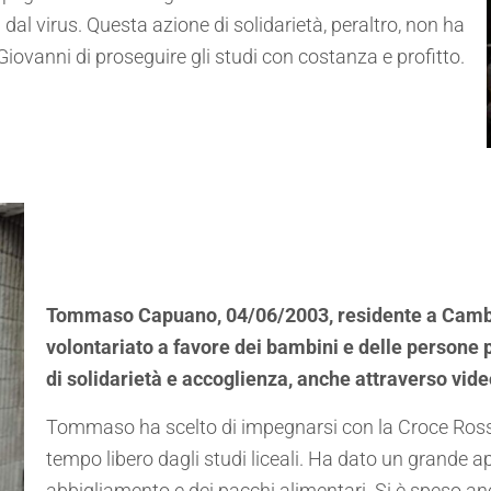
al virus. Questa azione di solidarietà, peraltro, non ha
iovanni di proseguire gli studi con costanza e profitto.
Tommaso Capuano, 04/06/2003, residente a Cambiag
volontariato a favore dei bambini e delle persone p
di solidarietà e accoglienza, anche attraverso video
Tommaso ha scelto di impegnarsi con la Croce Rossa I
tempo libero dagli studi liceali. Ha dato un grande ap
abbigliamento e dei pacchi alimentari. Si è speso an