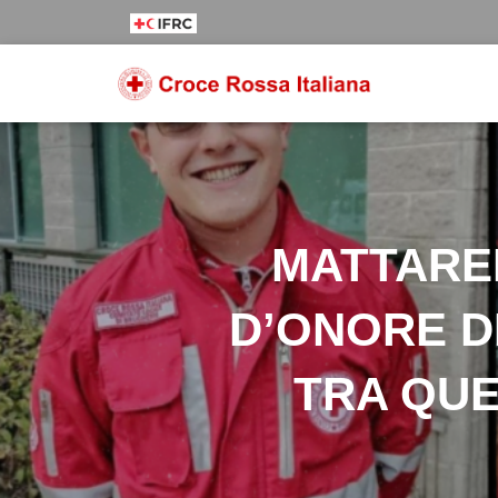
Salta
Passa
Passa
al
alla
al
contenuto
navigazione
footer
MATTAREL
D’ONORE D
TRA QUE