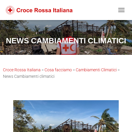
Salta
Passa
Passa
al
alla
al
NAVIG
contenuto
navigazione
footer
NEWS CAMBIAMENTI CLIMATICI
Croce Rossa Italiana
>
Cosa facciamo
>
Cambiamenti Climatici
>
News Cambiamenti climatici