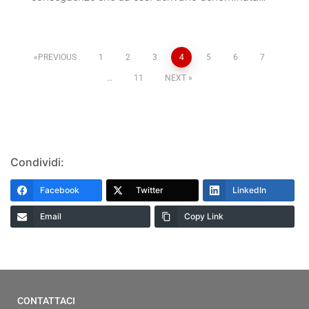
PREVIOUS
1
2
3
4
5
6
7
…
11
NEXT
Condividi:
Facebook
Twitter
LinkedIn
Email
Copy Link
CONTATTACI