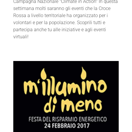
Campagna Nazionale "Climate in Action" In questa
settimana molti saranno gli eventi che la Croce
Rossa a livello territoriale ha organizzato per i
volontari e per la popolazione. Scoprili tutti e
partecipa anche tu alle iniziative e agli eventi
virtuali!