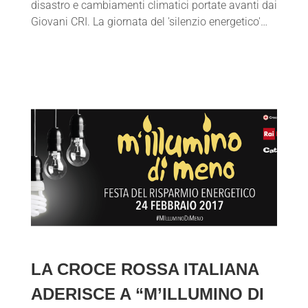
disastro e cambiamenti climatici portate avanti dai
Giovani CRI. La giornata del 'silenzio energetico'…
LA CROCE ROSSA ITALIANA
ADERISCE A “M’ILLUMINO DI