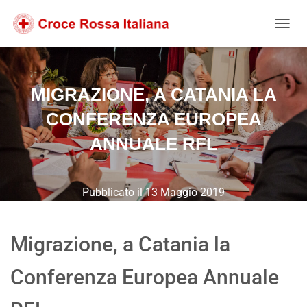
Salta
Passa
Passa
al
alla
al
NAVIG
contenuto
navigazione
footer
MIGRAZIONE, A CATANIA LA
CONFERENZA EUROPEA
ANNUALE RFL
Pubblicato il
13 Maggio 2019
Migrazione, a Catania la
Conferenza Europea Annuale