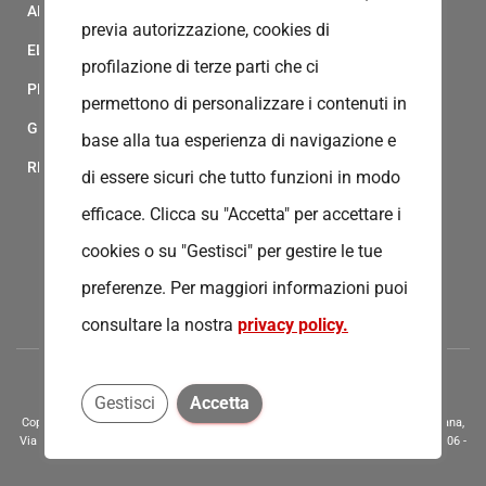
ALBO FORNITORI
previa autorizzazione, cookies di
ELENCO AVVOCATI
profilazione di terze parti che ci
PRIVACY
permettono di personalizzare i contenuti in
GESTIONALE GAIA
base alla tua esperienza di navigazione e
RED CLOUD
di essere sicuri che tutto funzioni in modo
efficace. Clicca su "Accetta" per accettare i
cookies o su "Gestisci" per gestire le tue
preferenze.
Per maggiori informazioni puoi
consultare la nostra
privacy policy.
Gestisci
Accetta
Copyright © 2020 - Tutti i diritti riservati - Associazione della Croce Rossa Italiana,
Via Bernardino Ramazzini 31 - 00151 - Roma, Tel.: 065510 - P.I. e C.F. 13669721006 -
Codice Univoco Fatturazione Elettronica - KRRH6B9