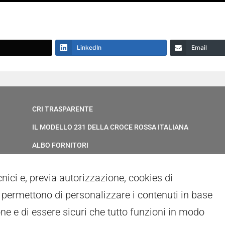
LinkedIn
Email
CRI TRASPARENTE
IL MODELLO 231 DELLA CROCE ROSSA ITALIANA
ALBO FORNITORI
ELENCO AVVOCATI
ecnici e, previa autorizzazione, cookies di
PRIVACY
ci permettono di personalizzare i contenuti in base
GESTIONALE GAIA
ne e di essere sicuri che tutto funzioni in modo
RED CLOUD