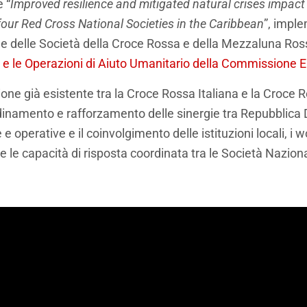
 “
Improved resilience and mitigated natural crises impac
our Red Cross National Societies in the Caribbean
”, impl
e delle Società della Croce Rossa e della Mezzaluna Rossa
e e le Operazioni di Aiuto Umanitario della Commissione 
zione già esistente tra la Croce Rossa Italiana e la Croc
inamento e rafforzamento delle sinergie tra Repubblica D
perative e il coinvolgimento delle istituzioni locali, i 
 e le capacità di risposta coordinata tra le Società Naziona