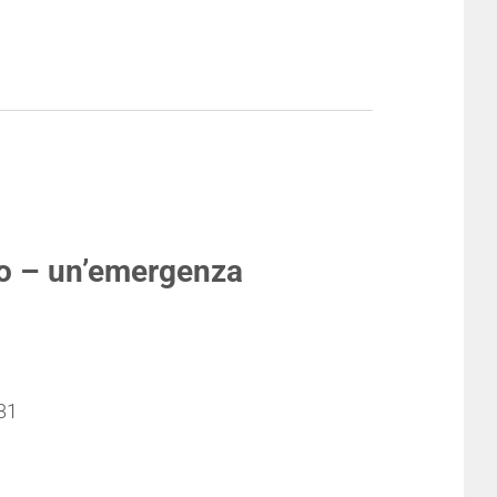
go – un’emergenza
81