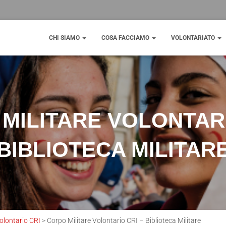
CHI SIAMO
COSA FACCIAMO
VOLONTARIATO
MILITARE VOLONTARI
BIBLIOTECA MILITAR
olontario CRI
>
Corpo Militare Volontario CRI – Biblioteca Militare