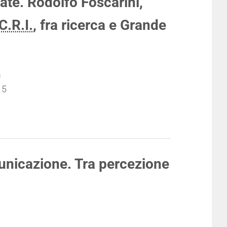
ate. Rodolfo Foscarini,
C.R.I.
, fra ricerca e Grande
a
15
unicazione. Tra percezione