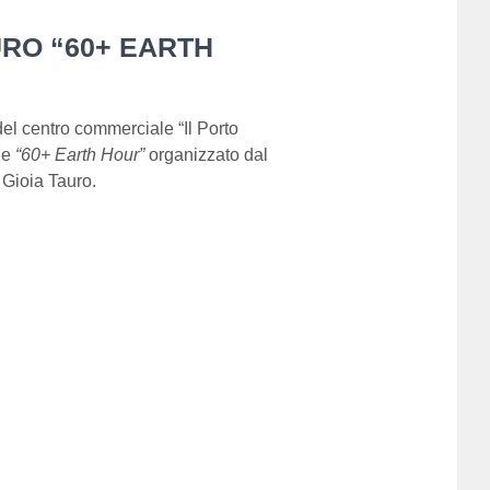
URO “60+ EARTH
del centro commerciale “Il Porto
ale
“60+ Earth Hour”
organizzato dal
 Gioia Tauro.