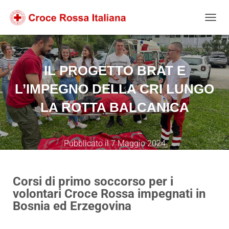
Salta
Passa
Passa
al
alla
al
NAVIG
contenuto
navigazione
footer
IL PROGETTO BRAT E
L’IMPEGNO DELLA CRI LUNGO
LA ROTTA BALCANICA
Pubblicato il
7 Maggio 2024
Corsi di primo soccorso per i
volontari Croce Rossa impegnati in
Bosnia ed Erzegovina