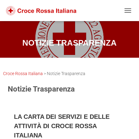
Salta
Passa
Passa
al
alla
al
NAVIG
contenuto
navigazione
footer
NOTIZIE TRASPARENZA
Croce Rossa Italiana
>
Notizie Trasparenza
Notizie Trasparenza
LA CARTA DEI SERVIZI E DELLE
ATTIVITÀ DI CROCE ROSSA
ITALIANA