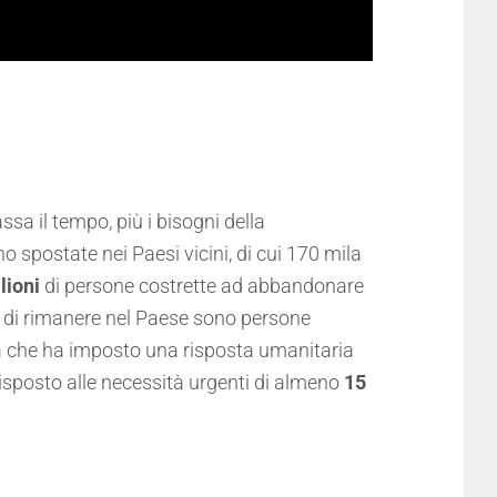
assa il tempo, più i bisogni della
no spostate nei Paesi vicini,
di cui 170 mila
lioni
di persone costrette ad abbandonare
ono di rimanere nel Paese sono persone
ata che ha imposto una risposta umanitaria
isposto alle necessità urgenti di almeno
15