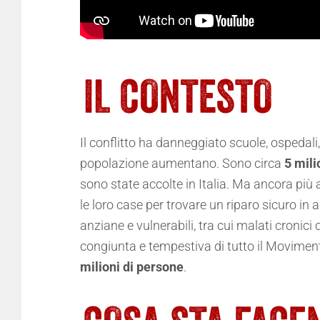
Il conflitto ha danneggiato scuole, ospedali, 
popolazione aumentano. Sono circa
5 mili
sono state accolte in Italia. Ma ancora più 
le loro case per trovare un riparo sicuro in
anziane e vulnerabili, tra cui malati croni
congiunta e tempestiva di tutto il Movimen
milioni di persone
.