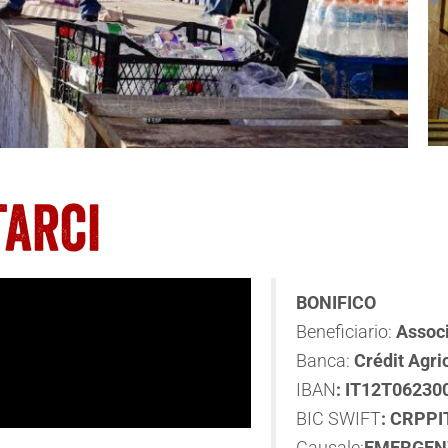
BONIFICO
Beneficiario:
Associ
Banca:
Crédit Agri
IBAN
: IT12T0623
BIC SWIFT
:
CRPPI
Causale:
EMERGEN