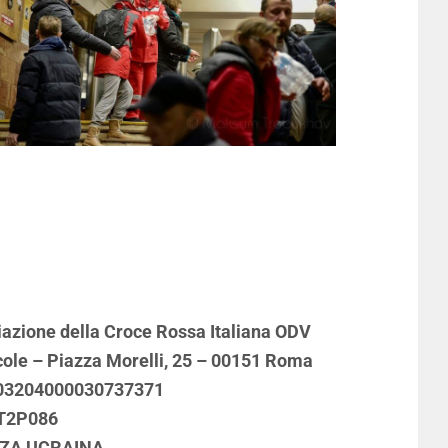
azione della Croce Rossa Italiana ODV
cole – Piazza Morelli, 25 – 00151 Roma
003204000030737371
T2P086
ZA UCRAINA