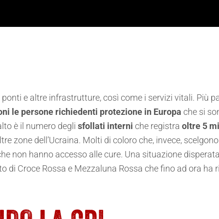
ponti e altre infrastrutture, così come i servizi vitali. Più p
oni le persone richiedenti protezione in Europa
che si so
alto è il numero degli
sfollati interni
che registra
oltre
5 mi
 altre zone dell’Ucraina. Molti di coloro che, invece, scelg
ci che non hanno accesso alle cure. Una situazione disper
to di Croce Rossa e Mezzaluna Rossa che fino ad ora ha r