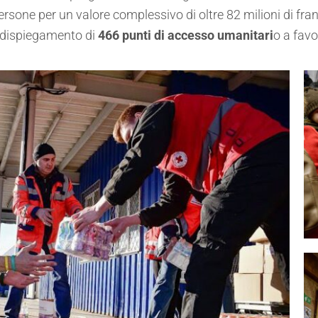
rsone per un valore complessivo di oltre 82 milioni di franc
l dispiegamento di
466 punti di accesso umanitari
o a favo