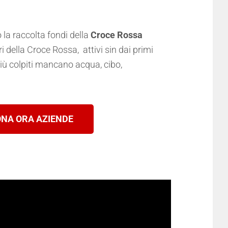
a raccolta fondi della
Croce Rossa
 della Croce Rossa, attivi sin dai primi
iù colpiti mancano acqua, cibo,
NA ORA AZIENDE