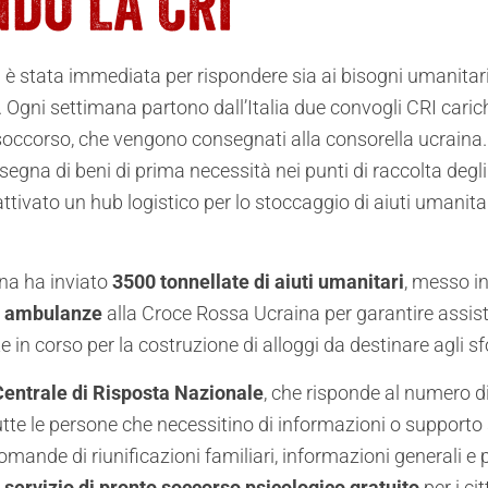
 è stata immediata per rispondere sia ai bisogni umanitari
 Ogni settimana partono dall’Italia due convogli CRI carichi 
 soccorso, che vengono consegnati alla consorella ucraina
segna di beni di prima necessità nei punti di raccolta deg
tivato un hub logistico per lo stoccaggio di aiuti umanitar
iana ha inviato
3500 tonnellate di aiuti umanitari
, messo i
 ambulanze
alla Croce Rossa Ucraina per garantire assist
in corso per la costruzione di alloggi da destinare agli sfol
Centrale di Risposta Nazionale
, che risponde al numero di
te le persone che necessitino di informazioni o supporto sul
mande di riunificazioni familiari, informazioni generali e pe
n
servizio di pronto soccorso psicologico gratuito
per i cit