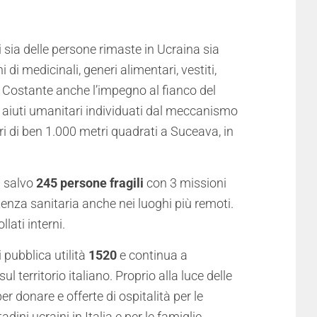
 sia delle persone rimaste in Ucraina sia
di medicinali, generi alimentari, vestiti,
. Costante anche l’impegno al fianco del
li aiuti umanitari individuati dal meccanismo
i di ben 1.000 metri quadrati a Suceava, in
n salvo
245 persone fragili
con 3 missioni
enza sanitaria anche nei luoghi più remoti.
lati interni.
 pubblica utilità
1520
e continua a
 territorio italiano. Proprio alla luce delle
r donare e offerte di ospitalità per le
tadini ucraini in Italia e per le famiglie