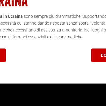
a in Ucraina
sono sempre più drammatiche. Supportando l
necessità cui stanno dando risposta senza sosta i volontari
one che necessitano di assistenza umanitaria. Nei luoghi p
esso ai farmaci essenziali e alle cure mediche.
DO