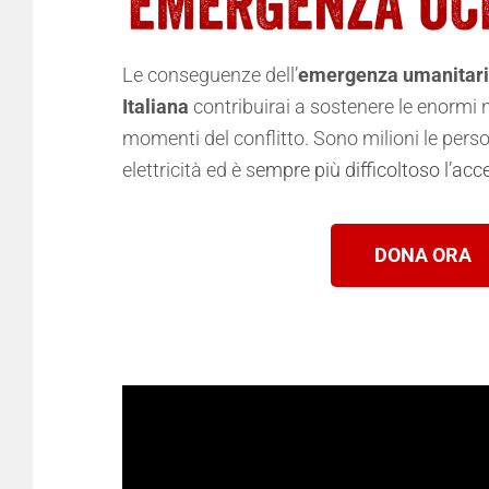
Le conseguenze dell’
emergenza umanitari
Italiana
contribuirai a sostenere le enormi 
momenti del conflitto.
Sono milioni le pers
elettricità
ed è s
empre più difficoltoso l’acc
DONA ORA