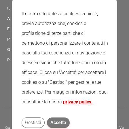
IL MODELLO 231 DELLA CROCE ROSSA ITALIANA
Il nostro sito utilizza cookies tecnici e,
ALBO FORNITORI
previa autorizzazione, cookies di
ELENCO AVVOCATI
profilazione di terze parti che ci
PRIVACY
permettono di personalizzare i contenuti in
GESTIONALE GAIA
base alla tua esperienza di navigazione e
RED CLOUD
di essere sicuri che tutto funzioni in modo
efficace. Clicca su "Accetta" per accettare i
cookies o su "Gestisci" per gestire le tue
preferenze.
Per maggiori informazioni puoi
consultare la nostra
privacy policy.
Gestisci
Accetta
Copyright © 2020 - Tutti i diritti riservati - Associazione della Croce Rossa Italiana, Via