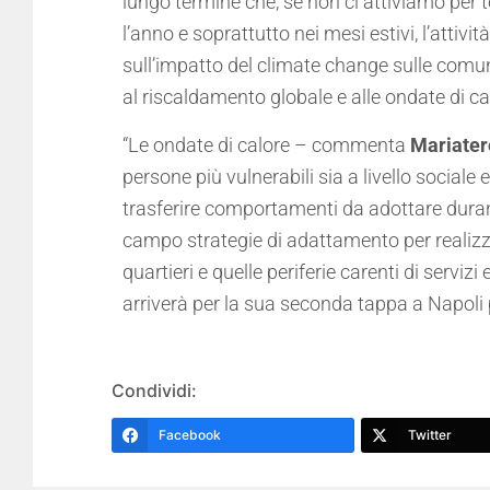
lungo termine che, se non ci attiviamo per
l’anno e soprattutto nei mesi estivi, l’attivit
sull’impatto del climate change sulle comu
al riscaldamento globale e alle ondate di c
“Le ondate di calore – commenta
Mariater
persone più vulnerabili sia a livello socia
trasferire comportamenti da adottare durante 
campo strategie di adattamento per realizzare
quartieri e quelle periferie carenti di serv
arriverà per la sua seconda tappa a Napoli p
Condividi:
Facebook
Twitter