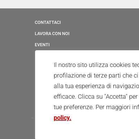
CONTATTACI
LAVORA CON NOI
EVENTI
SERVIZIO CIVILE
Il nostro sito utilizza cookies t
UFFICIO STAMPA & MULTIMEDIA
profilazione di terze parti che 
WHISTLEBLOWING
alla tua esperienza di navigazio
PATROCINI E CONCESSIONE USO LOGOTIPO
efficace. Clicca su "Accetta" per
RICONOSCIMENTI
tue preferenze.
Per maggiori in
policy.