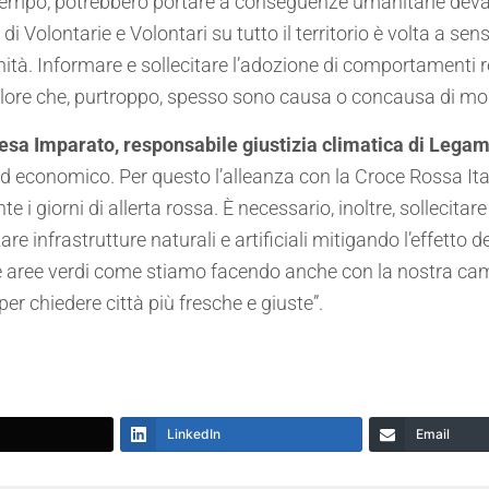
 tempo, potrebbero portare a conseguenze umanitarie devas
à di Volontarie e Volontari su tutto il territorio è volta a s
nità. Informare e sollecitare l’adozione di comportamenti
alore che, purtroppo, spesso sono causa o concausa di mort
esa Imparato, responsabile giustizia climatica di Lega
le ed economico. Per questo l’alleanza con la Croce Rossa I
i giorni di allerta rossa. È necessario, inoltre, sollecitare
 infrastrutture naturali e artificiali mitigando l’effetto de
izi e aree verdi come stiamo facendo anche con la nostra ca
er chiedere città più fresche e giuste”.
LinkedIn
Email