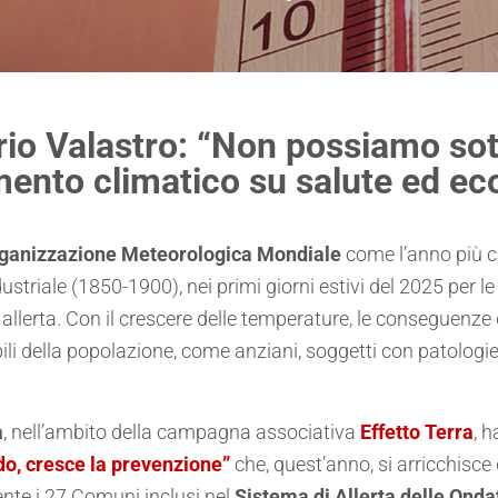
rio Valastro: “Non possiamo sotto
nto climatico su salute ed ec
ganizzazione Meteorologica Mondiale
come l’anno più c
dustriale (1850-1900), nei primi giorni estivi del 2025 per le
 allerta. Con il crescere delle temperature, le conseguenze
abili della popolazione, come anziani, soggetti con patolog
a
, nell’ambito della campagna associativa
Effetto Terra
,
h
ldo, cresce la prevenzione”
che, quest’anno, si arricchisce
nte i 27 Comuni inclusi nel
Sistema di Allerta delle Onda