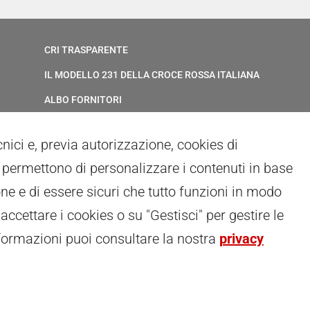
CRI TRASPARENTE
IL MODELLO 231 DELLA CROCE ROSSA ITALIANA
ALBO FORNITORI
ELENCO AVVOCATI
ecnici e, previa autorizzazione, cookies di
PRIVACY
ci permettono di personalizzare i contenuti in base
GESTIONALE GAIA
ne e di essere sicuri che tutto funzioni in modo
RED CLOUD
 accettare i cookies o su "Gestisci" per gestire le
formazioni puoi consultare la nostra
privacy