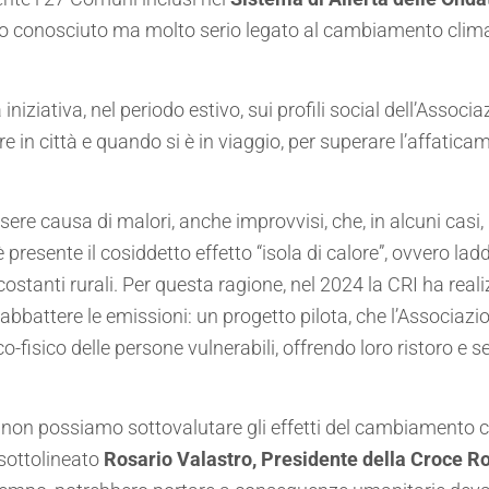
 conosciuto ma molto serio legato al cambiamento clima
niziativa, nel periodo estivo, sui profili social dell’Associ
ore in città e quando si è in viaggio, per superare l’affatica
re causa di malori, anche improvvisi, che, in alcuni casi, 
è presente il cosiddetto effetto “isola di calore”, ovvero l
costanti rurali. Per questa ragione, nel 2024 la CRI ha rea
bbattere le emissioni: un progetto pilota, che l’Associazione
co-fisico delle persone vulnerabili, offrendo loro ristoro e s
 non possiamo sottovalutare gli effetti del cambiamento c
a sottolineato
Rosario Valastro, Presidente della Croce Ro