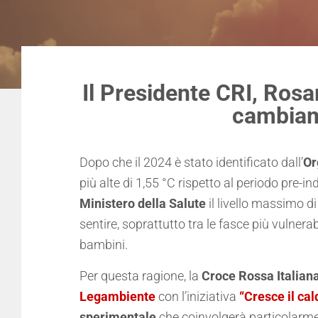
Il Presidente CRI, Rosa
cambiame
Dopo che il 2024 è stato identificato dall’
Or
più alte di 1,55 °C rispetto al periodo pre-in
Ministero della Salute
il livello massimo di
sentire, soprattutto tra le fasce più vulner
bambini.
Per questa ragione, la
Croce Rossa Italian
Legambiente
con l’iniziativa
“Cresce il ca
sperimentale
che coinvolgerà particolarme