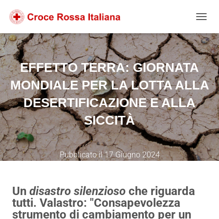
Salta
Passa
Passa
al
alla
al
NAVIG
contenuto
navigazione
footer
EFFETTO TERRA: GIORNATA
MONDIALE PER LA LOTTA ALLA
DESERTIFICAZIONE E ALLA
SICCITÀ
Pubblicato il
17 Giugno 2024
Un
disastro silenzioso
che riguarda
tutti. Valastro: "Consapevolezza
strumento di cambiamento per un