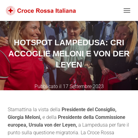
Salta
Passa
Passa
al
alla
al
NAVIG
contenuto
navigazione
footer
HOTSPOT LAMPEDUSA: CRI
ACCOGLIE MELONI E VON DER
LEYEN
Pubblicato il
17 Settembre 2023
Stamattina la vista della
Presidente del Consiglio,
Giorgia Meloni,
e della
Presidente della Commissione
europea, Ursula von der Leyen,
a Lampedusa per fare il
punto sulla questione migratoria.
La Croce Rossa