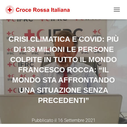
Salta
Passa
Passa
al
alla
al
NAVIG
contenuto
navigazione
footer
CRISI CLIMATICA E COVID: PIÙ
DI 139 MILIONI LE PERSONE
COLPITE IN TUTTO IL MONDO
FRANCESCO ROCCA: “IL
MONDO STA AFFRONTANDO
UNA SITUAZIONE SENZA
PRECEDENTI”
Pubblicato il
16 Settembre 2021