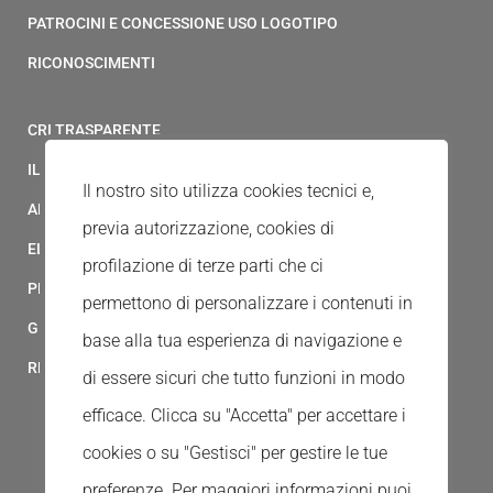
PATROCINI E CONCESSIONE USO LOGOTIPO
RICONOSCIMENTI
CRI TRASPARENTE
IL MODELLO 231 DELLA CROCE ROSSA ITALIANA
Il nostro sito utilizza cookies tecnici e,
ALBO FORNITORI
previa autorizzazione, cookies di
ELENCO AVVOCATI
profilazione di terze parti che ci
PRIVACY
permettono di personalizzare i contenuti in
GESTIONALE GAIA
base alla tua esperienza di navigazione e
RED CLOUD
di essere sicuri che tutto funzioni in modo
efficace. Clicca su "Accetta" per accettare i
cookies o su "Gestisci" per gestire le tue
preferenze.
Per maggiori informazioni puoi