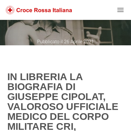
Salta
Passa
Passa
al
alla
al
NAVIG
contenuto
navigazione
footer
Pubblicato il
26 Aprile 2021
IN LIBRERIA LA
BIOGRAFIA DI
GIUSEPPE CIPOLAT,
VALOROSO UFFICIALE
MEDICO DEL CORPO
MILITARE CRI,