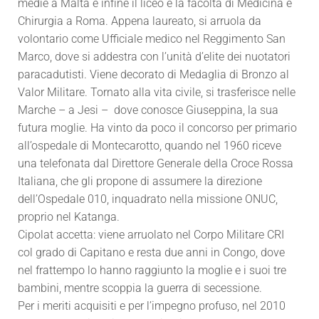
medie a Malta e infine il liceo e la facoltà di Medicina e
Chirurgia a Roma. Appena laureato, si arruola da
volontario come Ufficiale medico nel Reggimento San
Marco, dove si addestra con l’unità d’elite dei nuotatori
paracadutisti. Viene decorato di Medaglia di Bronzo al
Valor Militare. Tornato alla vita civile, si trasferisce nelle
Marche – a Jesi – dove conosce Giuseppina, la sua
futura moglie. Ha vinto da poco il concorso per primario
all’ospedale di Montecarotto, quando nel 1960 riceve
una telefonata dal Direttore Generale della Croce Rossa
Italiana, che gli propone di assumere la direzione
dell’Ospedale 010, inquadrato nella missione ONUC,
proprio nel Katanga.
Cipolat accetta: viene arruolato nel Corpo Militare CRI
col grado di Capitano e resta due anni in Congo, dove
nel frattempo lo hanno raggiunto la moglie e i suoi tre
bambini, mentre scoppia la guerra di secessione.
Per i meriti acquisiti e per l’impegno profuso, nel 2010