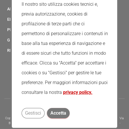
Il nostro sito utilizza cookies tecnici e,
ALBO FORNITORI
previa autorizzazione, cookies di
ELENCO AVVOCATI
profilazione di terze parti che ci
PRIVACY
permettono di personalizzare i contenuti in
GESTIONALE GAIA
base alla tua esperienza di navigazione e
RED CLOUD
di essere sicuri che tutto funzioni in modo
efficace. Clicca su "Accetta" per accettare i
cookies o su "Gestisci" per gestire le tue
preferenze.
Per maggiori informazioni puoi
consultare la nostra
privacy policy.
Gestisci
Accetta
Copyright © 2020 - Tutti i diritti riservati - Associazione della Croce Rossa Italiana, Via
Bernardino Ramazzini 31 - 00151 - Roma, Tel.: 065510 - P.I. e C.F. 13669721006 -
Codice Univoco Fatturazione Elettronica - KRRH6B9