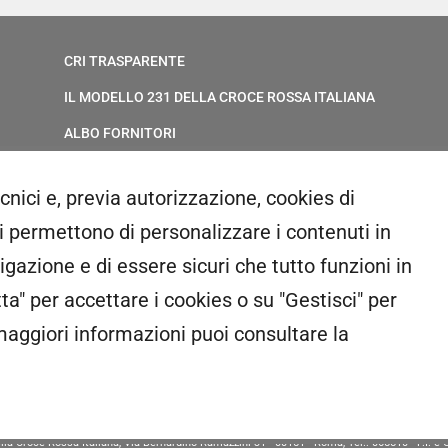
CRI TRASPARENTE
IL MODELLO 231 DELLA CROCE ROSSA ITALIANA
ALBO FORNITORI
ELENCO AVVOCATI
ecnici e, previa autorizzazione, cookies di
PRIVACY
ci permettono di personalizzare i contenuti in
GESTIONALE GAIA
gazione e di essere sicuri che tutto funzioni in
RED CLOUD
ta" per accettare i cookies o su "Gestisci" per
aggiori informazioni puoi consultare la
e della Croce Rossa Italiana, Via Bernardino Ramazzini 31 - 00151 - Roma, Tel.: 065510 - P.I