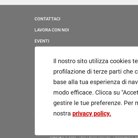
CONTATTACI
LAVORA CON NOI
EVENTI
SERVIZIO CIVILE
Il nostro sito utilizza cookies t
UFFICIO STAMPA & MULTIMEDIA
profilazione di terze parti che 
WHISTLEBLOWING
base alla tua esperienza di navi
PATROCINI E CONCESSIONE USO LOGOTIPO
modo efficace. Clicca su "Accet
RICONOSCIMENTI
gestire le tue preferenze.
Per m
nostra
privacy policy.
Copyright © 2020 - Tutti i diritti riservati - Associazion