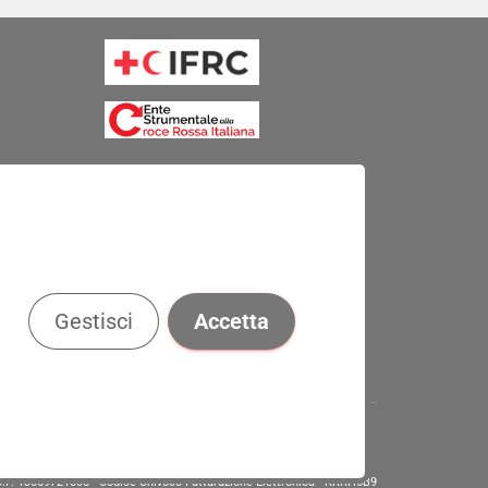
Gestisci
Accetta
. e C.F. 13669721006 - Codice Univoco Fatturazione Elettronica - KRRH6B9