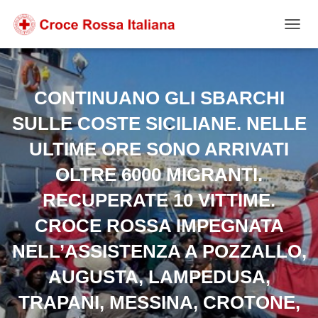
Salta
Passa
Passa
al
alla
al
NAVIG
contenuto
navigazione
footer
CONTINUANO GLI SBARCHI
SULLE COSTE SICILIANE. NELLE
ULTIME ORE SONO ARRIVATI
OLTRE 6000 MIGRANTI.
RECUPERATE 10 VITTIME.
CROCE ROSSA IMPEGNATA
NELL’ASSISTENZA A POZZALLO,
AUGUSTA, LAMPEDUSA,
TRAPANI, MESSINA, CROTONE,