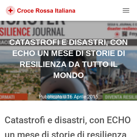
Salta
Passa
Passa
al
alla
al
NAVIG
contenuto
navigazione
footer
CATASTROFI E DISASTRI, CON
ECHO UN MESE DI STORIE DI
RESILIENZA DA TUTTO IL
MONDO
Pubblicato il
16 Aprile 2015
Catastrofi e disastri, con ECHO
un mese di storie di resilienza