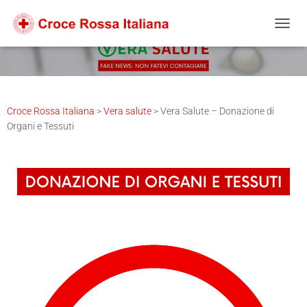
Salta
Passa
Passa
al
alla
al
NAVIG
contenuto
navigazione
footer
Croce Rossa Italiana
>
Vera salute
>
Vera Salute – Donazione di
Organi e Tessuti