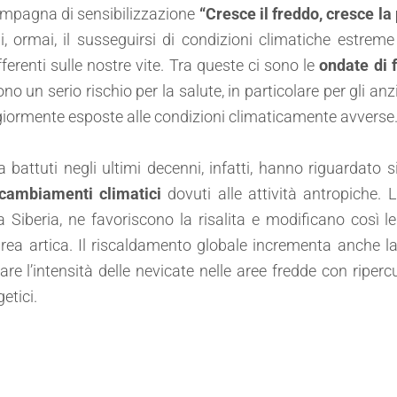
 campagna di sensibilizzazione
“Cresce il freddo, cresce l
i, ormai, il susseguirsi di condizioni climatiche estre
erenti sulle nostre vite. Tra queste ci sono le
ondate di 
ono un serio rischio per la salute, in particolare per gli an
giormente esposte alle condizioni climaticamente avverse
attuti negli ultimi decenni, infatti, hanno riguardato sia
cambiamenti climatici
dovuti alle attività antropiche. L
la Siberia, ne favoriscono la risalita e modificano così l
l’area artica. Il riscaldamento globale incrementa anche 
e l’intensità delle nevicate nelle aree fredde con ripercu
etici.