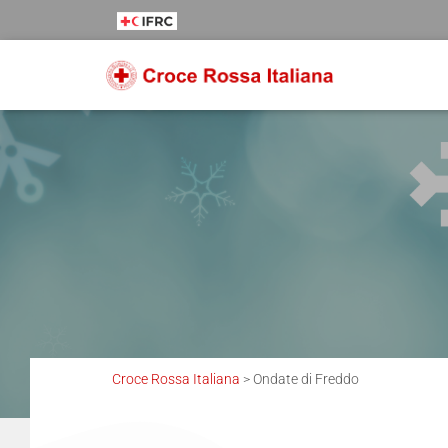
Salta
Passa
Passa
al
alla
al
contenuto
navigazione
footer
Croce Rossa Italiana
>
Ondate di Freddo