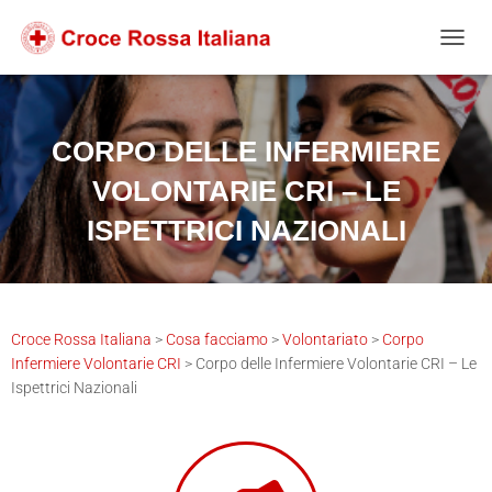
Salta
Passa
Passa
al
alla
al
NAVIG
contenuto
navigazione
footer
CORPO DELLE INFERMIERE
VOLONTARIE CRI – LE
ISPETTRICI NAZIONALI
Croce Rossa Italiana
>
Cosa facciamo
>
Volontariato
>
Corpo
Infermiere Volontarie CRI
>
Corpo delle Infermiere Volontarie CRI – Le
Ispettrici Nazionali