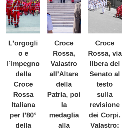
L’orgogli
Croce
Croce
o e
Rossa,
Rossa, via
l’impegno
Valastro
libera del
della
all’Altare
Senato al
Croce
della
testo
Rossa
Patria, poi
sulla
Italiana
la
revisione
per l’80°
medaglia
dei Corpi.
della
alla
Valastro: