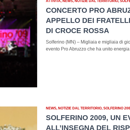
ATTIVITA
NEWS
NOTIZIE DAL TERRITORIO
SOLF
CONCERTO PRO ABRUZ
APPELLO DEI FRATELLI
DI CROCE ROSSA
Solferino (MN) – Migliaia e migliaia di gi
evento Pro Abruzzo che ha unito energi
NEWS
NOTIZIE DAL TERRITORIO
SOLFERINO 20
SOLFERINO 2009, UN 
ALL’INSEGNA DEL RIS