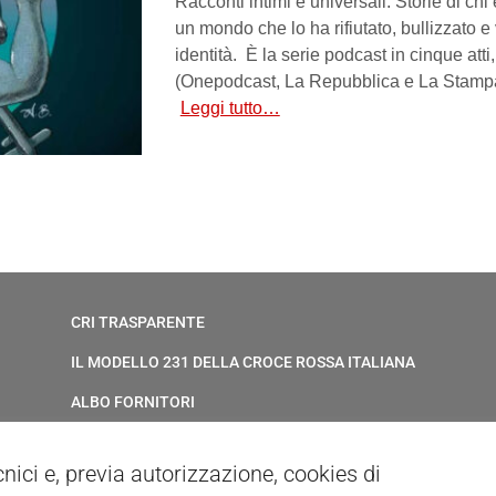
Racconti intimi e universali. Storie di chi
un mondo che lo ha rifiutato, bullizzato e 
identità. È la serie podcast in cinque atti
(Onepodcast, La Repubblica e La Stampa
Leggi tutto…
CRI TRASPARENTE
IL MODELLO 231 DELLA CROCE ROSSA ITALIANA
ALBO FORNITORI
ELENCO AVVOCATI
ecnici e, previa autorizzazione, cookies di
PRIVACY