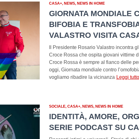
CASA+
NEWS
NEWS IN HOME
GIORNATA MONDIALE 
BIFOBIA E TRANSFOBIA
VALASTRO VISITA CAS
Il Presidente Rosario Valastro incontra gli
Croce Rossa che ospita giovani vittime d
Croce Rossa è sempre al fianco delle pe
oggi, Giornata mondiale contro l’omofobia,
vogliamo ribadire la vicinanza
Leggi tut
SOCIALE
CASA+
NEWS
NEWS IN HOME
IDENTITÀ, AMORE, OR
SERIE PODCAST SU C