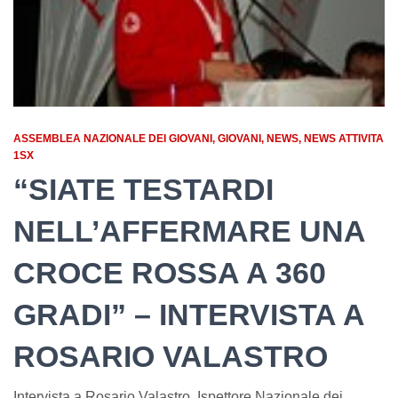
ASSEMBLEA NAZIONALE DEI GIOVANI
GIOVANI
NEWS
NEWS ATTIVITA
1SX
“SIATE TESTARDI
NELL’AFFERMARE UNA
CROCE ROSSA A 360
GRADI” – INTERVISTA A
ROSARIO VALASTRO
Intervista a Rosario Valastro, Ispettore Nazionale dei