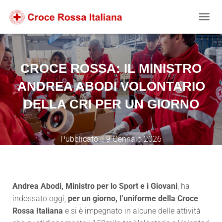
Salta
Passa
Passa
al
alla
al
NAVIG
contenuto
navigazione
footer
CROCE ROSSA: IL MINISTRO
ANDREA ABODI VOLONTARIO
DELLA CRI PER UN GIORNO
Pubblicato il
9 Gennaio 2026
Andrea Abodi, Ministro per lo Sport e i Giovani
, ha
indossato oggi,
per un giorno, l’uniforme
della Croce
Rossa Italiana
e si è impegnato in alcune delle attività