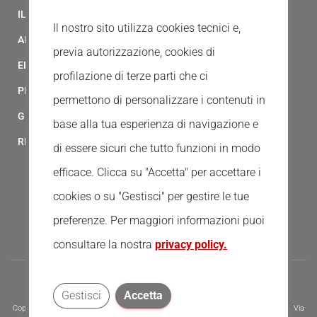
IL MODELLO 231 DELLA CROCE ROSSA ITALIANA
Il nostro sito utilizza cookies tecnici e,
ALBO FORNITORI
previa autorizzazione, cookies di
ELENCO AVVOCATI
profilazione di terze parti che ci
PRIVACY
permettono di personalizzare i contenuti in
GESTIONALE GAIA
base alla tua esperienza di navigazione e
RED CLOUD
di essere sicuri che tutto funzioni in modo
efficace. Clicca su "Accetta" per accettare i
cookies o su "Gestisci" per gestire le tue
preferenze.
Per maggiori informazioni puoi
consultare la nostra
privacy policy.
Gestisci
Accetta
Copyright © 2020 - Tutti i diritti riservati - Associazione della Croce Rossa Italiana, Via