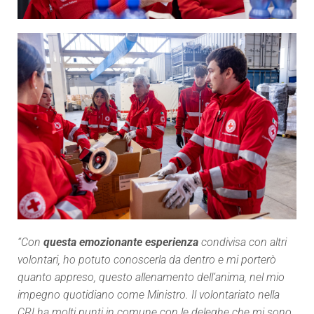
“Con
questa emozionante esperienza
condivisa con altri
volontari, ho potuto conoscerla da dentro e mi porterò
quanto appreso, questo allenamento dell’anima, nel mio
impegno quotidiano come Ministro. Il volontariato nella
CRI ha molti punti in comune con le deleghe che mi sono