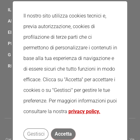
IL MODELLO 231 DELLA CROCE ROSSA ITALIANA
Il nostro sito utilizza cookies tecnici e,
ALBO FORNITORI
previa autorizzazione, cookies di
ELENCO AVVOCATI
profilazione di terze parti che ci
PRIVACY
permettono di personalizzare i contenuti in
GESTIONALE GAIA
base alla tua esperienza di navigazione e
RED CLOUD
di essere sicuri che tutto funzioni in modo
efficace. Clicca su "Accetta" per accettare i
cookies o su "Gestisci" per gestire le tue
preferenze.
Per maggiori informazioni puoi
consultare la nostra
privacy policy.
Gestisci
Accetta
Copyright © 2020 - Tutti i diritti riservati - Associazione della Croce Rossa Italiana, Via