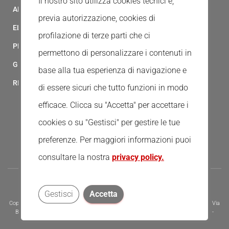
Il nostro sito utilizza cookies tecnici e,
ALBO FORNITORI
previa autorizzazione, cookies di
ELENCO AVVOCATI
profilazione di terze parti che ci
PRIVACY
permettono di personalizzare i contenuti in
GESTIONALE GAIA
base alla tua esperienza di navigazione e
RED CLOUD
di essere sicuri che tutto funzioni in modo
efficace. Clicca su "Accetta" per accettare i
cookies o su "Gestisci" per gestire le tue
preferenze.
Per maggiori informazioni puoi
consultare la nostra
privacy policy.
Gestisci
Accetta
Copyright © 2020 - Tutti i diritti riservati - Associazione della Croce Rossa Italiana, Via
Bernardino Ramazzini 31 - 00151 - Roma, Tel.: 065510 - P.I. e C.F. 13669721006 -
Codice Univoco Fatturazione Elettronica - KRRH6B9