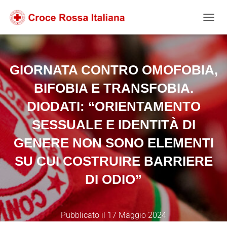
Salta
Passa
Passa
al
alla
al
NAVIG
contenuto
navigazione
footer
GIORNATA CONTRO OMOFOBIA,
BIFOBIA E TRANSFOBIA.
DIODATI: “ORIENTAMENTO
SESSUALE E IDENTITÀ DI
GENERE NON SONO ELEMENTI
SU CUI COSTRUIRE BARRIERE
DI ODIO”
Pubblicato il
17 Maggio 2024