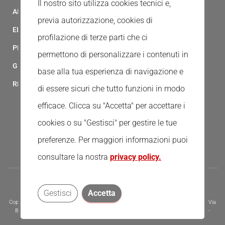
Il nostro sito utilizza cookies tecnici e,
ALBO FORNITORI
previa autorizzazione, cookies di
ELENCO AVVOCATI
profilazione di terze parti che ci
PRIVACY
permettono di personalizzare i contenuti in
GESTIONALE GAIA
base alla tua esperienza di navigazione e
RED CLOUD
di essere sicuri che tutto funzioni in modo
efficace. Clicca su "Accetta" per accettare i
cookies o su "Gestisci" per gestire le tue
preferenze.
Per maggiori informazioni puoi
consultare la nostra
privacy policy.
Gestisci
Accetta
Copyright © 2020 - Tutti i diritti riservati - Associazione della Croce Rossa Italiana, Via
Bernardino Ramazzini 31 - 00151 - Roma, Tel.: 065510 - P.I. e C.F. 13669721006 -
Codice Univoco Fatturazione Elettronica - KRRH6B9