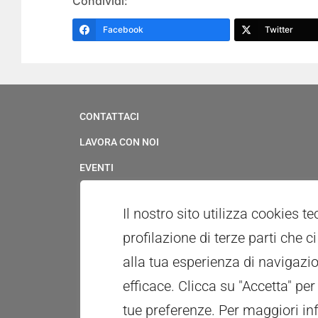
Condividi:
Facebook
Twitter
CONTATTACI
LAVORA CON NOI
EVENTI
SERVIZIO CIVILE
Il nostro sito utilizza cookies t
UFFICIO STAMPA & MULTIMEDIA
profilazione di terze parti che 
WHISTLEBLOWING
alla tua esperienza di navigazio
PATROCINI E CONCESSIONE USO LOGOTIPO
efficace. Clicca su "Accetta" per
RICONOSCIMENTI
tue preferenze.
Per maggiori in