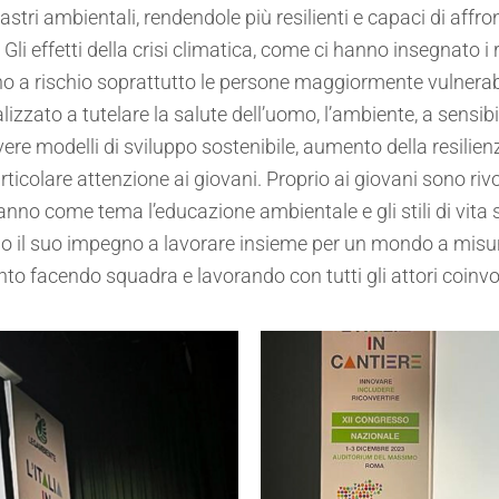
ri ambientali, rendendole più resilienti e capaci di affronta
Gli effetti della crisi climatica, come ci hanno insegnato 
a rischio soprattutto le persone maggiormente vulnerabili
nalizzato a tutelare la salute dell’uomo, l’ambiente, a sens
e modelli di sviluppo sostenibile, aumento della resilienza
articolare attenzione ai giovani. Proprio ai giovani sono ri
nno come tema l’educazione ambientale e gli stili di vita s
rno il suo impegno a lavorare insieme per un mondo a mis
to facendo squadra e lavorando con tutti gli attori coinvolt