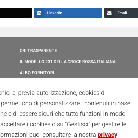
LinkedIn
Email
CRI TRASPARENTE
IL MODELLO 231 DELLA CROCE ROSSA ITALIANA
ALBO FORNITORI
ELENCO AVVOCATI
ecnici e, previa autorizzazione, cookies di
PRIVACY
ci permettono di personalizzare i contenuti in base
GESTIONALE GAIA
ne e di essere sicuri che tutto funzioni in modo
RED CLOUD
 accettare i cookies o su "Gestisci" per gestire le
formazioni puoi consultare la nostra
privacy