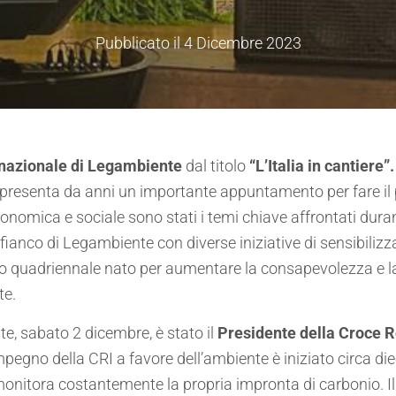
Pubblicato il
4 Dicembre 2023
 nazionale di Legambiente
dal titolo
“L’Italia in cantiere”
presenta da anni un importante appuntamento per fare il 
onomica e sociale sono stati i temi chiave affrontati durante
fianco di Legambiente con diverse iniziative di sensibiliz
to
quadriennale
nato per aumentare la consapevolezza e la 
te.
te, sabato 2 dicembre, è stato il
Presidente della Croce Ro
mpegno della CRI a favore dell’ambiente è iniziato circa die
monitora costantemente la propria impronta di carbonio. I