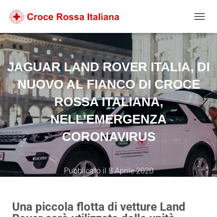
Salta
Passa
Passa
al
alla
al
NAVIG
contenuto
navigazione
footer
JAGUAR LAND ROVER ITALIA, DI
NUOVO AL FIANCO DI CROCE
ROSSA ITALIANA,
NELL’EMERGENZA
CORONAVIRUS
Pubblicato il
8 Aprile 2020
Una piccola flotta di vetture Land