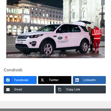
Condividi:
Facebook
Twitter
LinkedIn
Email
Copy Link