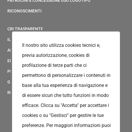
PATROCINI E CONCESSIONE USO LOGOTIPO
RICONOSCIMENTI
CRI TRASPARENTE
IL MODELLO 231 DELLA CROCE ROSSA ITALIANA
Il nostro sito utilizza cookies tecnici e,
ALBO FORNITORI
previa autorizzazione, cookies di
ELENCO AVVOCATI
profilazione di terze parti che ci
PRIVACY
permettono di personalizzare i contenuti in
GESTIONALE GAIA
base alla tua esperienza di navigazione e
RED CLOUD
di essere sicuri che tutto funzioni in modo
efficace. Clicca su "Accetta" per accettare i
cookies o su "Gestisci" per gestire le tue
preferenze.
Per maggiori informazioni puoi