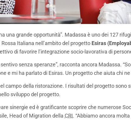
a una grande opportunità”. Madassa è uno dei 127 rifugia
e Rossa Italiana nell’ambito del progetto
Esiras (Employabi
iettivo di favorire l’integrazione socio-lavorativa di person
mi sentivo senza speranze”, racconta ancora Madassa. “So
ione e mi ha parlato di Esiras. Un progetto che aiuta chi n
campo della ristorazione. I risultati del progetto sono sta
nello sviluppo del progetto.
i creare sinergie ed è gratificante scoprire che numerose 
sile, Head of Migration della
CRI
. “Abbiamo ancora molta s