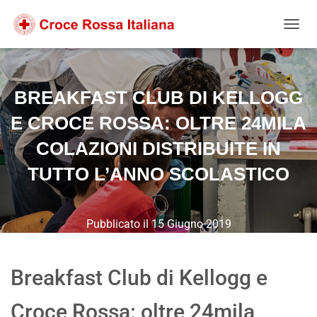
Salta
Passa
Passa
al
alla
al
NAVIG
contenuto
navigazione
footer
BREAKFAST CLUB DI KELLOGG
E CROCE ROSSA: OLTRE 24MILA
COLAZIONI DISTRIBUITE IN
TUTTO L’ANNO SCOLASTICO
Pubblicato il
15 Giugno 2019
Breakfast Club di Kellogg e
Croce Rossa: oltre 24mila