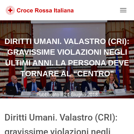
Salta
Passa
Passa
al
alla
al
NAVIG
contenuto
navigazione
footer
DIRITTI UMANI. VALASTRO (CRI):
GRAVISSIME VIOLAZIONI NEGLI
ULTIMI ANNI. LA PERSONA DEVE
TORNARE AL “CENTRO”
Pubblicato il
24 Giugno 2018
Diritti Umani. Valastro (CRI):
gravissime violazioni negli