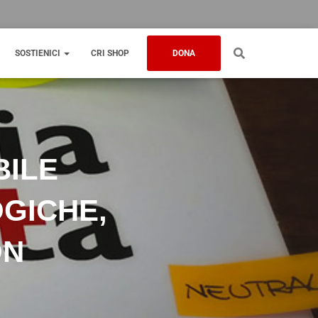
SOSTIENICI
CRI SHOP
DONA
BILE
GICHE,
ON