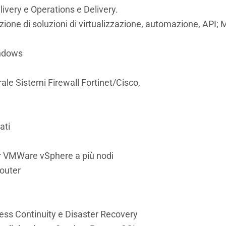
ivery e Operations e Delivery.
ione di soluzioni di virtualizzazione, automazione, API;
indows
ale Sistemi Firewall Fortinet/Cisco,
ati
er VMWare vSphere a più nodi
router
o
ess Continuity e Disaster Recovery