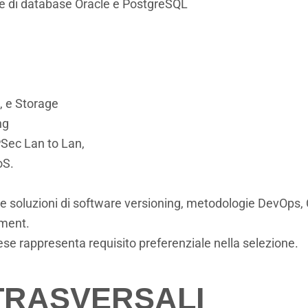
ne di database Oracle e PostgreSQL
, e Storage
ng
Sec Lan to Lan,
oS.
e soluzioni di software versioning, metodologie DevOps, 
ment.
se rappresenta requisito preferenziale nella selezione.
TRASVERSALI