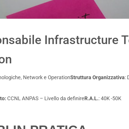
nsabile Infrastructure 
ion
nologiche, Network e Operation
Struttura Organizzativa
:
to:
CCNL ANPAS – Livello da definire
R.A.L.
: 40K -50K