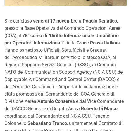
Si è concluso
venerdì 17 novembre a Poggio Renatico
,
presso la Base Operativa del Comando Operazioni Aeree
(COA), il
78° corso di “Diritto Internazionale Umanitario
per Operatori Internazionali
” della
Croce Rossa Italiana
.
Hanno partecipato Ufficiali, Sottufficiali e Graduati
dell’Aeronautica Militare, in servizio allo stesso COA, al
Reparto Supporto Servizi Generali (RSSG), ai Comandi
NATO del Communication Support Agency (NCIA CSU) del
Deployable Air Command and Control Center (DACCC) e
dell’Arma dei Carabinieri. L’importante collaborazione è
stata promossa dal Comandante del COA Generale di
Divisione Aerea
Antonio Conserva
e dal Vice Comandante
del DACCC Generale di Brigata Aerea
Roberto Di Marco
,
coordinata dal Comandante del NCIA CSU, Tenente
Colonnello
Sebastiano Franco
, unitamente al Comitato di
Ferrara della Croce Rossa Italiana. Il corso ha offerto