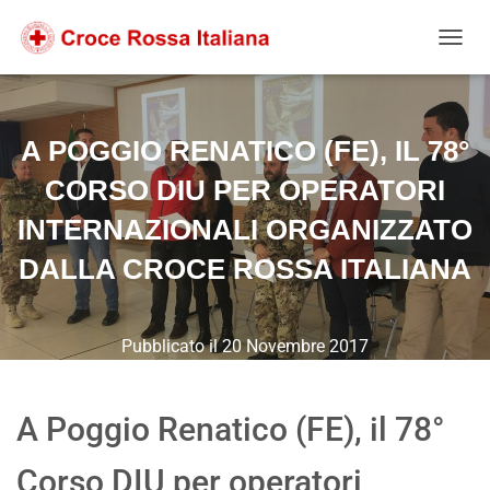
Salta
Passa
Passa
al
alla
al
NAVIG
contenuto
navigazione
footer
A POGGIO RENATICO (FE), IL 78°
CORSO DIU PER OPERATORI
INTERNAZIONALI ORGANIZZATO
DALLA CROCE ROSSA ITALIANA
Pubblicato il
20 Novembre 2017
A Poggio Renatico (FE), il 78°
Corso DIU per operatori