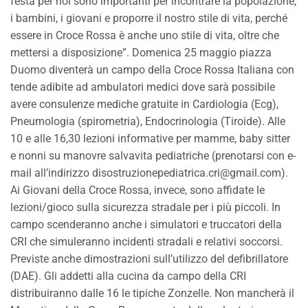
festa per noi sono importanti per incontrare la popolazione,
i bambini, i giovani e proporre il nostro stile di vita, perché
essere in Croce Rossa è anche uno stile di vita, oltre che
mettersi a disposizione”. Domenica 25 maggio piazza
Duomo diventerà un campo della Croce Rossa Italiana con
tende adibite ad ambulatori medici dove sarà possibile
avere consulenze mediche gratuite in Cardiologia (Ecg),
Pneumologia (spirometria), Endocrinologia (Tiroide). Alle
10 e alle 16,30 lezioni informative per mamme, baby sitter
e nonni su manovre salvavita pediatriche (prenotarsi con e-
mail all’indirizzo disostruzionepediatrica.cri@gmail.com).
Ai Giovani della Croce Rossa, invece, sono affidate le
lezioni/gioco sulla sicurezza stradale per i più piccoli. In
campo scenderanno anche i simulatori e truccatori della
CRI che simuleranno incidenti stradali e relativi soccorsi.
Previste anche dimostrazioni sull’utilizzo del defibrillatore
(DAE). Gli addetti alla cucina da campo della CRI
distribuiranno dalle 16 le tipiche Zonzelle. Non mancherà il