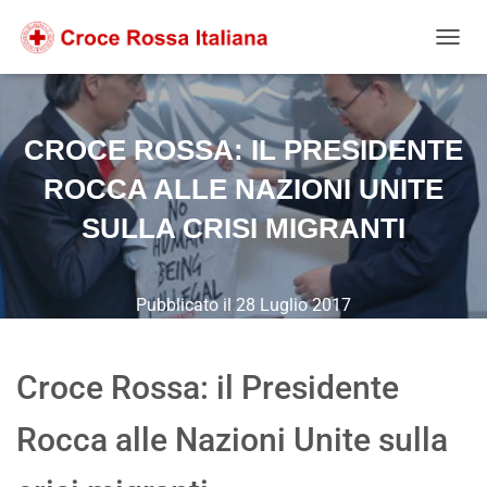
Salta
Passa
Passa
al
alla
al
NAVIG
contenuto
navigazione
footer
CROCE ROSSA: IL PRESIDENTE
ROCCA ALLE NAZIONI UNITE
SULLA CRISI MIGRANTI
Pubblicato il
28 Luglio 2017
Croce Rossa: il Presidente
Rocca alle Nazioni Unite sulla