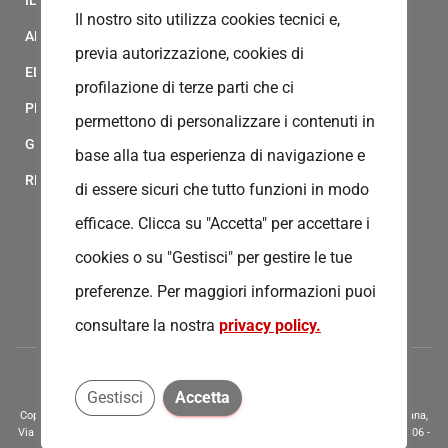
IL MODELLO 231 DELLA CROCE ROSSA ITALIANA
Il nostro sito utilizza cookies tecnici e,
ALBO FORNITORI
previa autorizzazione, cookies di
ELENCO AVVOCATI
profilazione di terze parti che ci
PRIVACY
permettono di personalizzare i contenuti in
GESTIONALE GAIA
base alla tua esperienza di navigazione e
RED CLOUD
di essere sicuri che tutto funzioni in modo
efficace. Clicca su "Accetta" per accettare i
cookies o su "Gestisci" per gestire le tue
preferenze.
Per maggiori informazioni puoi
consultare la nostra
privacy policy.
Gestisci
Accetta
Copyright © 2020 - Tutti i diritti riservati - Associazione della Croce Rossa Italiana,
Via Bernardino Ramazzini 31 - 00151 - Roma, Tel.: 065510 - P.I. e C.F. 13669721006 -