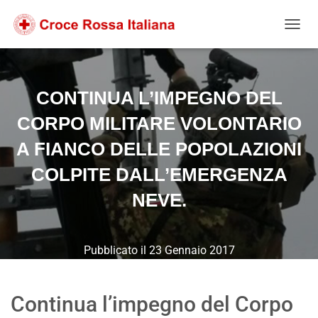
Salta
Passa
Passa
al
alla
al
NAVIG
contenuto
navigazione
footer
CONTINUA L’IMPEGNO DEL
CORPO MILITARE VOLONTARIO
A FIANCO DELLE POPOLAZIONI
COLPITE DALL’EMERGENZA
NEVE.
Pubblicato il
23 Gennaio 2017
Continua l’impegno del Corpo